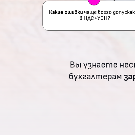
Какие ошибки
чаще всего допуск
в НДС+УСН?
Вы узнаете нес
бухгалтерам
за