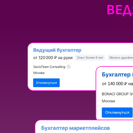
ВЕД
от 140 000
₽
на
Бухгалтерам, ко
Бухгалтерам, ко
проф
проф