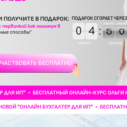
 ПОЛУЧИТЕ В ПОДАРОК:
ПОДАРОК СГОРАЕТ ЧЕРЕЗ
 первичкой как минимум в
0
0
5
4
4
5
:
5
4
4
5
8
9
9
8
ные способы”
минут
секунд
ЧАСТВОВАТЬ БЕСПЛАТНО
П"
БЕСПЛАТНЫЙ ОНЛАЙН-КУРС ОЛЬГИ КРАСНОВ
 КРАСНОВОЙ "ОНЛАЙН БУХГАЛТЕР ДЛЯ ИП"
БЕ