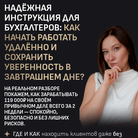
НАДЁЖНАЯ
ИНСТРУКЦИЯ ДЛЯ
БУХГАЛТЕРОВ:
КАК
НАЧАТЬ РАБОТАТЬ
УДАЛЁННО И
СОХРАНИТЬ
УВЕРЕННОСТЬ В
ЗАВТРАШНЕМ ДНЕ?
НА РЕАЛЬНОМ РАЗБОРЕ
ПОКАЖЕМ, КАК ЗАРАБАТЫВАТЬ
119 000₽ НА СВОЁМ
ПРИВЫЧНОМ ДЕЛЕ ВСЕГО ЗА 2
НЕДЕЛИ — СПОКОЙНО,
БЕЗОПАСНО И БЕЗ ЛИШНИХ
РИСКОВ.
ГДЕ И КАК
находить клиентов даже
без
рекламного бюджета?
ТОП бесплатных инструментов
, которые
принесут первые
быстрые деньги
С чего
начать работу
максимально
БЕЗОПАСНО
?