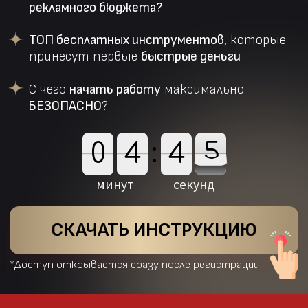
0
4
:
4
5
0
4
5
4
5
5
6
5
5
6
минут
секунд
СКАЧАТЬ ИНСТРУКЦИЮ
*Доступ открывается сразу после регистрации