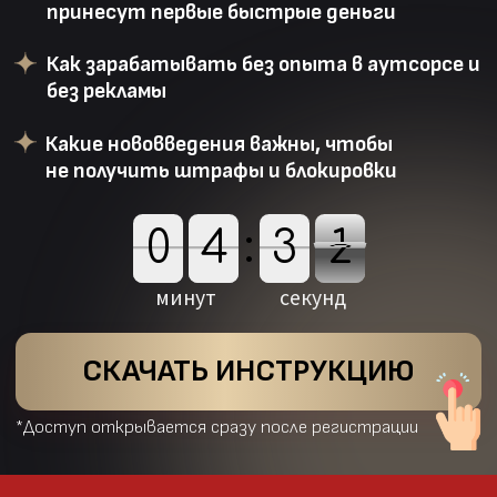
0
4
:
3
1
0
4
5
3
4
2
1
5
4
2
минут
секунд
СКАЧАТЬ ИНСТРУКЦИЮ
*Доступ открывается сразу после регистрации