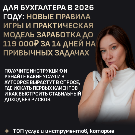
ДЛЯ БУХГАЛТЕРА В 2026
ГОДУ:
НОВЫЕ ПРАВИЛА
ИГРЫ И ПРАКТИЧЕСКАЯ
МОДЕЛЬ ЗАРАБОТКА ДО
119 000₽ ЗА 14 ДНЕЙ НА
ПРИВЫЧНЫХ ЗАДАЧАХ
ПОЛУЧИТЕ ИНСТРУКЦИЮ И
УЗНАЙТЕ КАКИЕ УСЛУГИ В
АУТСОРСЕ ВЫРАСТУТ В СПРОСЕ,
ГДЕ ИСКАТЬ ПЕРВЫХ КЛИЕНТОВ
И КАК ВЫСТРОИТЬ СТАБИЛЬНЫЙ
ДОХОД БЕЗ РИСКОВ.
ТОП услуг и инструментов, которые
принесут первые быстрые деньги
Как зарабатывать без опыта в аутсорсе и
без рекламы
Какие нововведения важны, чтобы
не получить штрафы и блокировки